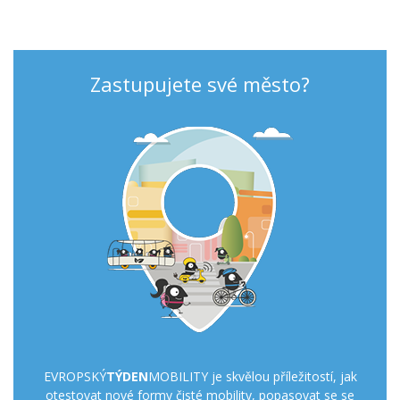
Zastupujete své město?
EVROPSKÝ
TÝDEN
MOBILITY je skvělou příležitostí, jak
otestovat nové formy čisté mobility, popasovat se se