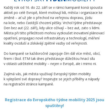
Každý rok od 16. do 22. září se v rámci kampaně koná spousta
aktivit po celé Evropě, které motivují lidi, města i organizace ke
změně – ať už jde o přechod na veřejnou dopravu, jízdu
na kole, nebo častější chození pěšky. Vrchol týdne představuje
Den bez aut (22. září), kdy ulice ožívají – bez aut, zato s lidmi.
Města při této příležitosti mohou vyzkoušet inovativní plánovací
opatření, propagaci nové infrastruktury a technologií, měření
kvality ovzduší a získávájí zpětné vazby od veřejnosti.
Do kampaně se každoročně zapojuje čím dál více měst, obcí,
firem i škol. ETM tak dnes představuje důležitou hnací sílu
v oblasti udržitelné mobility – nejen v Evropě, ale i mimo ni.
Zajímá vás, jak města využívají Evropský týden mobility
k vylepšení své dopravy? Inspirujte se jejich příběhy a nápady
na registrační stránce kampaně.
Registrace do Evropského týdne mobility 2025 jsou
spuštěny!