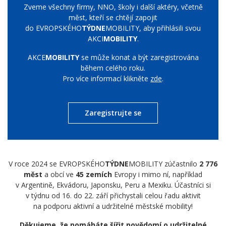
Zveme všechny firmy, NNO, školy i další aktéry, včetně
měst, kteří se chtějí zapojit
do EVROPSKÉHO
TÝDNE
MOBILITY, aby přihlásili svou
AKCI
MOBILITY
.
AKCE
MOBILITY
se může konat a být zaregistrována
během celého roku.
Pro více informací klikněte
zde
.
Zaregistrujte se
V roce 2024 se EVROPSKÉHO
TÝDNE
MOBILITY zúčastnilo
2 776
měst
a obcí ve
45 zemích
Evropy i mimo ní, například
v Argentině, Ekvádoru, Japonsku, Peru a Mexiku. Účastníci si
v týdnu od 16. do 22. září přichystali celou řadu aktivit
na podporu aktivní a udržitelné městské mobility!
Děkujeme, že pomáháte šířit povědomí o udržitelné